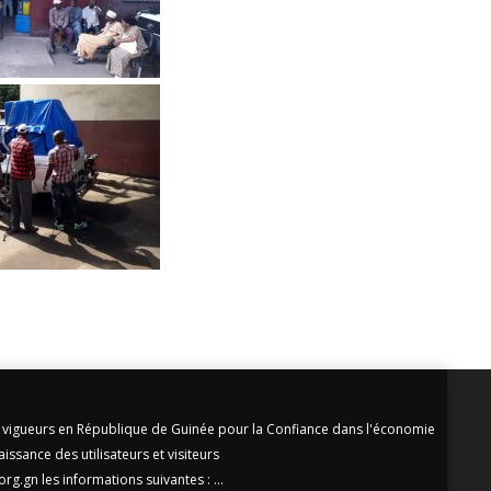
vigueurs en République de Guinée pour la Confiance dans l'économie
ssance des utilisateurs et visiteurs
g.gn les informations suivantes : ...