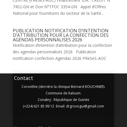
CENTRE (PReSeS-AOC) Financement IDA : CREDIT N°
7452-GN et Don N°TFOC 3354-GN Appel d’Offres
National pour fournitures du secteur de la Santé...
PUBLICATION NOTIFICATION D’INTENTION
D’ATTRIBUTION POUR LA CONFECTION DES
AGENDAS PERSONNALISES 2026
Notification d’intention d’attribution pour la confection
des agendas personnalisés 2026 Publication
notification confection Agendas 2026 PReSeS-AOC
Contact
Coronthie (derrière la clinique Bernard KOUCHNER).
Commune de Kaloum.
Conakry. République de Guinée
(+224) 621 85 99 12 Email: drgrovogui@gmail.com