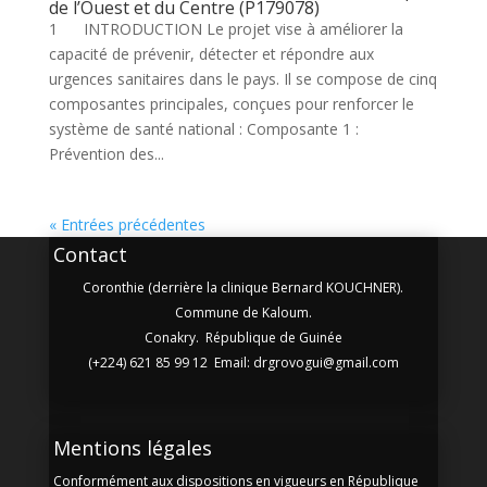
de l’Ouest et du Centre (P179078)
1 INTRODUCTION Le projet vise à améliorer la
capacité de prévenir, détecter et répondre aux
urgences sanitaires dans le pays. Il se compose de cinq
composantes principales, conçues pour renforcer le
système de santé national : Composante 1 :
Prévention des...
« Entrées précédentes
Contact
Coronthie (derrière la clinique Bernard KOUCHNER).
Commune de Kaloum.
Conakry. République de Guinée
(+224) 621 85 99 12 Email: drgrovogui@gmail.com
Mentions légales
Conformément aux dispositions en vigueurs en République