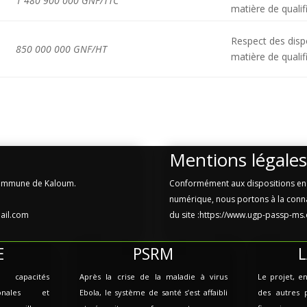
1 480 900 000 GNF/TTC
matière de qualif
Respect des disp
850 000 000 GNF/HT
matière de qualif
Mentions légales
 Commune de Kaloum.
Conformément aux dispositions en 
numérique, nous portons à la connai
ail.com
du site :https://www.ugp-passp-ms.or
E
PSRM
apacités
Après la crise de la maladie à virus
Le projet, e
tionales et
Ebola, le système de santé s’est affaibli
des autres 