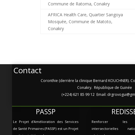
Commune de Ratoma, Conakry
AFRICA Health Care, Quartier Sangoya
Mosquée, Commune de Matoto,
Conakry
Contact
Coronthie (derrière la clinique Bernard KOUCHNER).
Conakry. République de Guinée
(+224) 621 85 99 12 Email: drgrovogui@gm
PASSP
REDISS
Le Projet d’Amélioration des Services
Renforcer les c
de Santé Primaires (PASSP) est un Projet
intersectorielles na