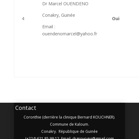
Dr Marcel OUENDENO
Conakry, Guinée
4
Oui
Email :
ouendenomarcel@yahoo.fr
Contact
Coronthie (derrière la clinique Bernard KOUCHNER).
Commune de Kaloum.
Conakry. République de Guinée
(+224) 621 85 99 12 Email: drgrovogui@gmail.com