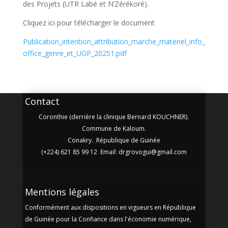
des Projets (UTR Labé et N’Zérékoré).
Cliquez ici pour télécharger le document
Publication_intention_attribution_marche_materiel_info_
office_genre_et_UGP_20251.pdf
Contact
Coronthie (derrière la clinique Bernard KOUCHNER).
Commune de Kaloum.
Conakry. République de Guinée
(+224) 621 85 99 12 Email: drgrovogui@gmail.com
Mentions légales
Conformément aux dispositions en vigueurs en République
de Guinée pour la Confiance dans l'économie numérique,